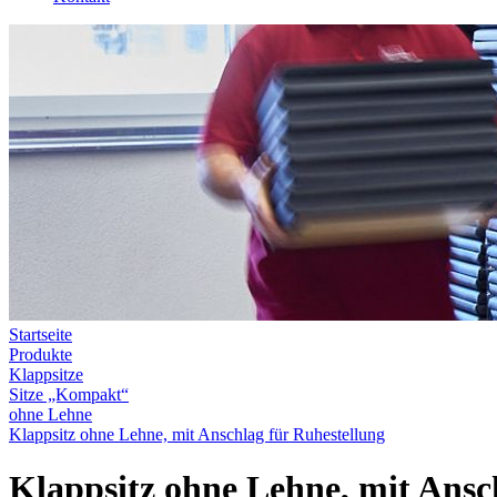
Startseite
Produkte
Klappsitze
Sitze „Kompakt“
ohne Lehne
Klappsitz ohne Lehne, mit Anschlag für Ruhestellung
Klappsitz ohne Lehne, mit Ansc