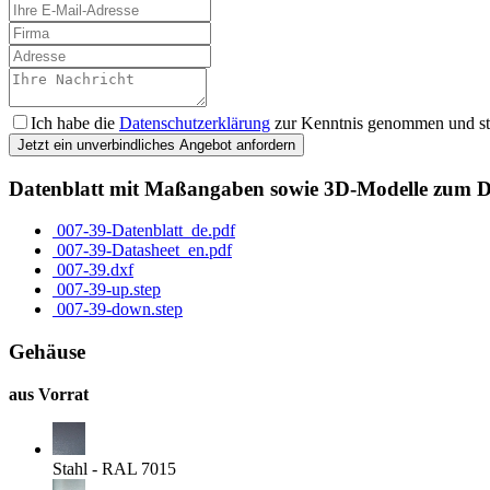
Ich habe die
Datenschutzerklärung
zur Kenntnis genommen und sti
Jetzt ein unverbindliches Angebot anfordern
Datenblatt mit Maßangaben sowie 3D-Modelle zum 
007-39-Datenblatt_de.pdf
007-39-Datasheet_en.pdf
007-39.dxf
007-39-up.step
007-39-down.step
Gehäuse
aus Vorrat
Stahl - RAL 7015