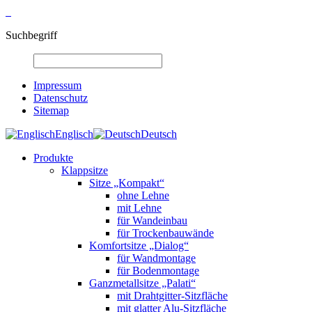
Suchbegriff
Impressum
Datenschutz
Sitemap
Englisch
Deutsch
Produkte
Klappsitze
Sitze „Kompakt“
ohne Lehne
mit Lehne
für Wandeinbau
für Trockenbauwände
Komfortsitze „Dialog“
für Wandmontage
für Bodenmontage
Ganzmetallsitze „Palati“
mit Drahtgitter-Sitzfläche
mit glatter Alu-Sitzfläche