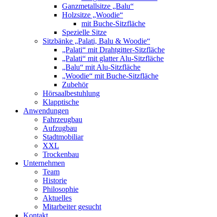
Ganzmetallsitze „Balu“
Holzsitze „Woodie“
mit Buche-Sitzfläche
Spezielle Sitze
Sitzbänke „Palati, Balu & Woodie“
„Palati“ mit Drahtgitter-Sitzfläche
„Palati“ mit glatter Alu-Sitzfläche
„Balu“ mit Alu-Sitzfläche
„Woodie“ mit Buche-Sitzfläche
Zubehör
Hörsaalbestuhlung
Klapptische
Anwendungen
Fahrzeugbau
Aufzugbau
Stadtmobiliar
XXL
Trockenbau
Unternehmen
Team
Historie
Philosophie
Aktuelles
Mitarbeiter gesucht
Kontakt