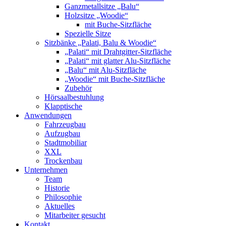
Ganzmetallsitze „Balu“
Holzsitze „Woodie“
mit Buche-Sitzfläche
Spezielle Sitze
Sitzbänke „Palati, Balu & Woodie“
„Palati“ mit Drahtgitter-Sitzfläche
„Palati“ mit glatter Alu-Sitzfläche
„Balu“ mit Alu-Sitzfläche
„Woodie“ mit Buche-Sitzfläche
Zubehör
Hörsaalbestuhlung
Klapptische
Anwendungen
Fahrzeugbau
Aufzugbau
Stadtmobiliar
XXL
Trockenbau
Unternehmen
Team
Historie
Philosophie
Aktuelles
Mitarbeiter gesucht
Kontakt