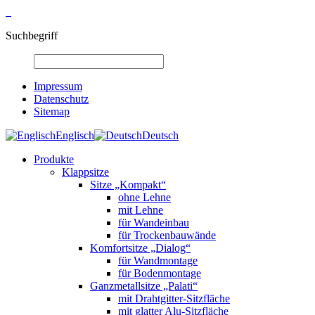
Suchbegriff
Impressum
Datenschutz
Sitemap
Englisch
Deutsch
Produkte
Klappsitze
Sitze „Kompakt“
ohne Lehne
mit Lehne
für Wandeinbau
für Trockenbauwände
Komfortsitze „Dialog“
für Wandmontage
für Bodenmontage
Ganzmetallsitze „Palati“
mit Drahtgitter-Sitzfläche
mit glatter Alu-Sitzfläche