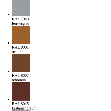
RAL 7040
fenstergrau
RAL 8001
ockerbraun
RAL 8007
rehbraun
RAL 8015
kastanienbraun