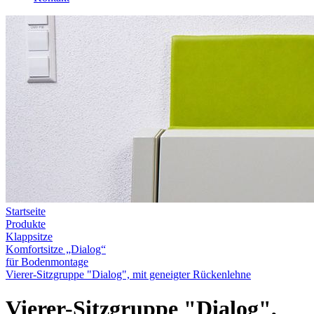
Startseite
Produkte
Klappsitze
Komfortsitze „Dialog“
für Bodenmontage
Vierer-Sitzgruppe "Dialog", mit geneigter Rückenlehne
Vierer-Sitzgruppe "Dialog",