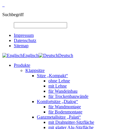
Suchbegriff
Impressum
Datenschutz
Sitemap
Englisch
Deutsch
Produkte
Klappsitze
Sitze „Kompakt“
ohne Lehne
mit Lehne
für Wandeinbau
für Trockenbauwände
Komfortsitze „Dialog“
für Wandmontage
für Bodenmontage
Ganzmetallsitze „Palati“
mit Drahtgitter-Sitzfläche
mit glatter Alu-Sitzfläche