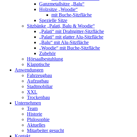
Ganzmetallsitze „Balu“
Holzsitze „Woodie“
mit Buche-Sitzfläche
Spezielle Sitze
Sitzbänke „Palati, Balu & Woodie“
„Palati“ mit Drahtgitter-Sitzfläche
„Palati“ mit glatter Alu-Sitzfläche
„Balu“ mit Alu-Sitzfläche
„Woodie“ mit Buche-Sitzfläche
Zubehör
Hörsaalbestuhlung
Klapptische
Anwendungen
Fahrzeugbau
Aufzugbau
Stadtmobiliar
XXL
Trockenbau
Unternehmen
Team
Historie
Philosophie
Aktuelles
Mitarbeiter gesucht
Kontakt