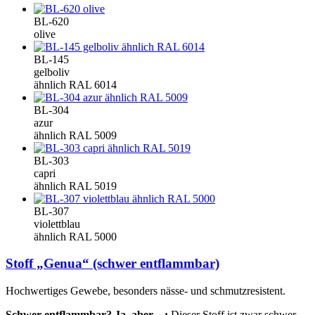
BL-620
olive
BL-145
gelboliv
ähnlich RAL 6014
BL-304
azur
ähnlich RAL 5009
BL-303
capri
ähnlich RAL 5019
BL-307
violettblau
ähnlich RAL 5000
Stoff „Genua“ (schwer entflammbar)
Hochwertiges Gewebe, besonders nässe- und schmutzresistent.
Schwer entflammbar? Ja, aber ...:
Dieser Stoff ist zwar schwer